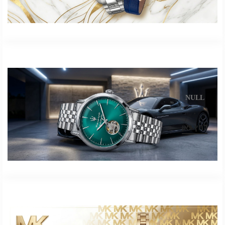
NULL
.
לחץ כאן