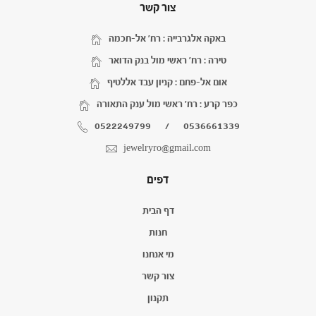
צור קשר
באקה אלגרבייה : רח' אל-חכמה
טירה : רח' ראשי מול בנק הדואר
אום אל-פחם : קניון עבד אללטיף
כפר קרע : רח' ראשי מול ענק התאורה
0522249799
/
0536661339
jewelryro@gmail.com
דפים
דף הבית
חנות
מי אנחנו
צור קשר
תקנון