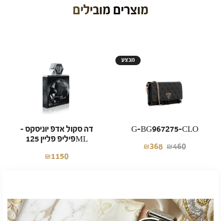
מוצרים מובילים
מבצע
G-BG967275-CLO
דה סקול אדפ יוניסקס –
פיליפ פליין 125ML
₪368
₪460
₪1150