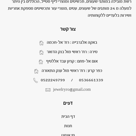
רשת מובילה במותגי שעונים, תכשיטים ומוצרי לייף סטייל, הכוללים בין היתר
למעלה מ 24 מותגים של שעונים, עטים ,מוצרי עור ותכשיטים מספקת אחריות
ושירות בלעדיים ללקוחותיה
צור קשר
באקה אלגרבייה : רח' אל-חכמה
טירה : רח' ראשי מול בנק הדואר
אום אל-פחם : קניון עבד אללטיף
כפר קרע : רח' ראשי מול ענק התאורה
0522249799
/
0536661339
jewelryro@gmail.com
דפים
דף הבית
חנות
מי אנחנו