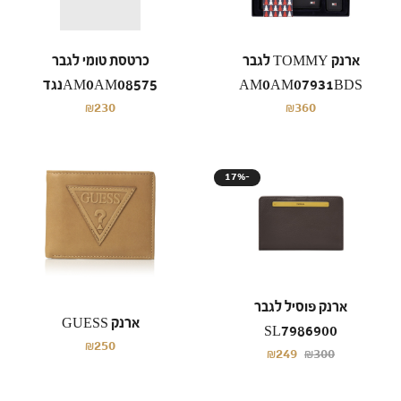
ארנק TOMMY לגבר
כרטסת טומי לגבר
AM0AM07931BDS
AM0AM08575נגד
₪230
₪360
17%-
ארנק פוסיל לגבר
ארנק GUESS
SL7986900
₪250
₪249
₪300