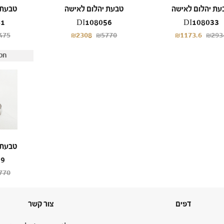
עת יהלום לאישה
טבעת יהלום לאישה
טבעת 
41
DI108056
DI108033
475
₪2308
₪5770
₪1173.6
₪293
חס
טבעת 
59
770
דפים
צור קשר