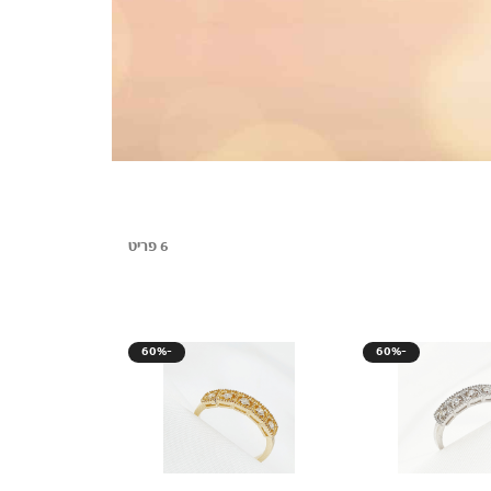
6 פריט
60%-
60%-