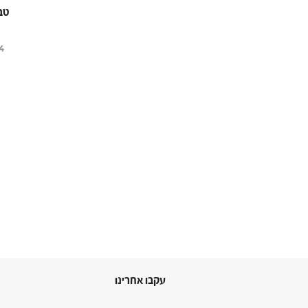
טב
4
עקבו אחרינו