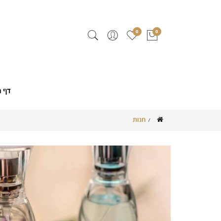
0
0
דף ה
חנות